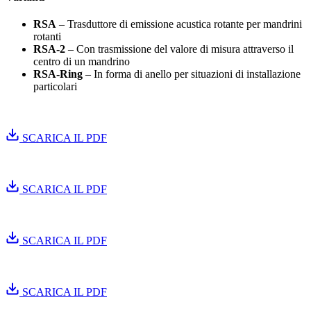
RSA
– Trasduttore di emissione acustica rotante per mandrini
rotanti
RSA-2
– Con trasmissione del valore di misura attraverso il
centro di un mandrino
RSA-Ring
– In forma di anello per situazioni di installazione
particolari
Istruzioni di installazione RSA
SCARICA IL PDF
Istruzioni di installazione RSA-2
SCARICA IL PDF
RSA-2 disegno d'insieme
SCARICA IL PDF
RSA-Ring disegno d'insieme, quote minime
SCARICA IL PDF