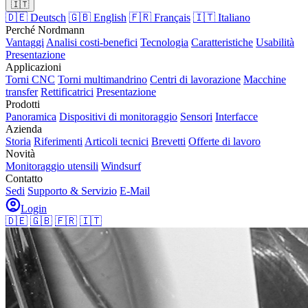
🇮🇹
🇩🇪 Deutsch
🇬🇧 English
🇫🇷 Français
🇮🇹 Italiano
Perché Nordmann
Vantaggi
Analisi costi-benefici
Tecnologia
Caratteristiche
Usabilità
Presentazione
Applicazioni
Torni CNC
Torni multimandrino
Centri di lavorazione
Macchine
transfer
Rettificatrici
Presentazione
Prodotti
Panoramica
Dispositivi di monitoraggio
Sensori
Interfacce
Azienda
Storia
Riferimenti
Articoli tecnici
Brevetti
Offerte di lavoro
Novità
Monitoraggio utensili
Windsurf
Contatto
Sedi
Supporto & Servizio
E-Mail
Login
🇩🇪
🇬🇧
🇫🇷
🇮🇹