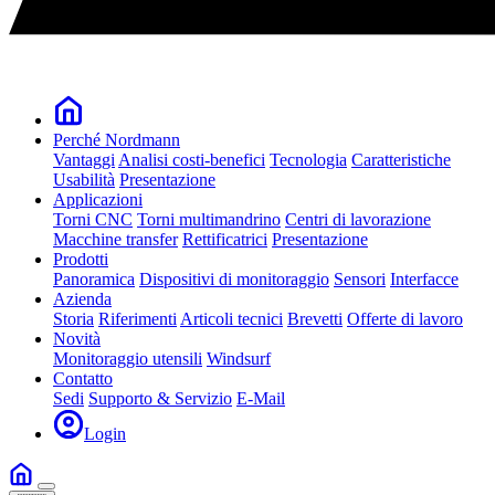
Perché Nordmann
Vantaggi
Analisi costi-benefici
Tecnologia
Caratteristiche
Usabilità
Presentazione
Applicazioni
Torni CNC
Torni multimandrino
Centri di lavorazione
Macchine transfer
Rettificatrici
Presentazione
Prodotti
Panoramica
Dispositivi di monitoraggio
Sensori
Interfacce
Azienda
Storia
Riferimenti
Articoli tecnici
Brevetti
Offerte di lavoro
Novità
Monitoraggio utensili
Windsurf
Contatto
Sedi
Supporto & Servizio
E-Mail
Login